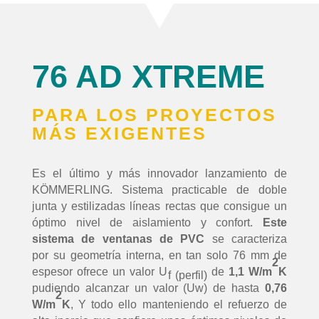
76 AD XTREME
PARA LOS PROYECTOS
MÁS EXIGENTES
Es el último y más innovador lanzamiento de
KÖMMERLING. Sistema practicable de doble
junta y estilizadas líneas rectas que consigue un
óptimo nivel de aislamiento y confort.
Este
sistema de ventanas de PVC
se caracteriza
por su geometría interna, en tan solo 76 mm de
2
espesor ofrece un valor U
de
1,1
W/m
K
f (perfil)
pudiendo alcanzar un valor (Uw) de hasta
0,76
2
W/m
K
, Y todo ello manteniendo el refuerzo de